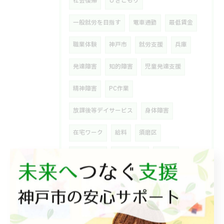
社会復帰
ひきこもり
一般就労を目指す
電車通勤
最低賃金
職業体験
神戸市
就労支援
兵庫
発達障害
知的障害
児童発達支援
精神障害
PC作業
放課後等デイサービス
身体障害
在宅ワーク
給料
須磨区
言語聴覚士
発達の遅れ
夏休み
児童デイサービス
公認心理師
幼稚園児
言語療育
学習障害
AD
障害児の散髪
ひな祭り
お雛様