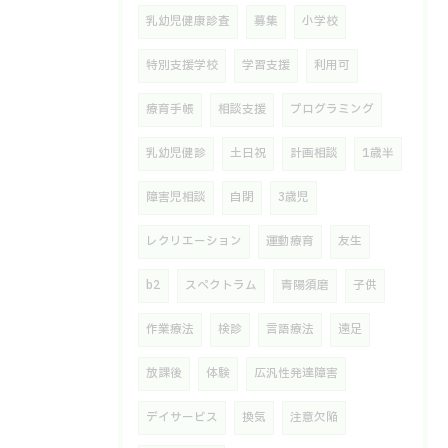
乳幼児健康診査
募集
小学校
特別支援学校
学習支援
利用可
療育手帳
相談支援
プログラミング
乳幼児健診
土日祝
計画相談
1歳半
障害児相談
自閉
3歳児
レクリエーション
運動療育
友生
b2
スペクトラム
青陽須磨
子供
作業療法
検診
言語療法
遠足
放課後
体験
広汎性発達障害
デイサービス
換気
注意欠陥