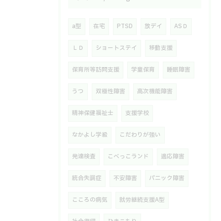
a型
在宅
PTSD
放デイ
ASＤ
ＬＤ
ショートステイ
移動支援
保育所等訪問支援
学童保育
睡眠障害
うつ
双極性障害
高次機能障害
精神保健福祉士
支援学校
なかよし学級
こだわりが強い
発達検査
こべっこランド
適応障害
統合失調症
不安障害
パニック障害
こころの病気
就労継続支援A型