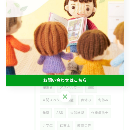
軽度
なかよし
かがやき
ボール
長田区
ROKKO iPARK
神戸
ふわふわドーム
発語が遅い
足湯
新聞遊び
保育園児
運動あそび
就学児
外出
療育
中学生
障がい
LD
子ども
ADHD
お問い合わせはこちら
保護者
アスペルガー
運動
お問い合わせはこちら
自閉スペクトラム症
春休み
冬休み
発語
ASD
未就学児
作業療法士
小学生
保育士
教諭免許