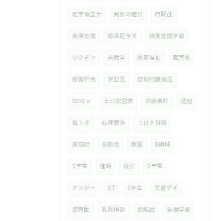
理学療法士
発語の遅れ
自閉症
発達支援
感染症予防
特別支援学級
ワクチン
未就学
児童福祉
障害児
感覚統合
定型児
認知行動療法
SDG’ｓ
土日祝営業
受給者証
送迎
省エネ
心理療法
コロナ対策
美容師
多動性
散髪
5領域
1年生
進路
板宿
2年生
アンジー
ST
3年生
児童デイ
保育園
乳児検診
幼稚園
支援学級