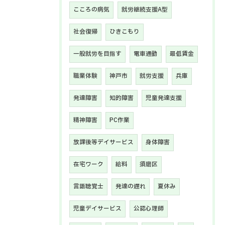
こころの病気
就労継続支援A型
社会復帰
ひきこもり
一般就労を目指す
電車通勤
最低賃金
職業体験
神戸市
就労支援
兵庫
発達障害
知的障害
児童発達支援
精神障害
PC作業
放課後等デイサービス
身体障害
在宅ワーク
給料
須磨区
言語聴覚士
発達の遅れ
夏休み
児童デイサービス
公認心理師