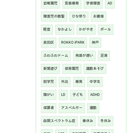
幼稚園児
言語療育
学習障害
AD
障害児の散髪
ひな祭り
お雛様
お問い合わせはこちら
軽度
なかよし
かがやき
ボール
長田区
ROKKO iPARK
神戸
ふわふわドーム
発語が遅い
足湯
新聞遊び
保育園児
運動あそび
就学児
外出
療育
中学生
障がい
LD
子ども
ADHD
保護者
アスペルガー
運動
自閉スペクトラム症
春休み
冬休み