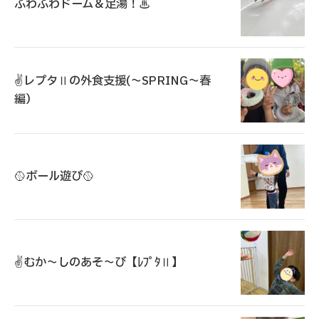
ふわふわドーム＆足湯！♨
✌️レプタⅡの外食支援(～SPRING～春
編）
🥎ボール遊び🥎
✌️むか～しのあそ～び【ﾚﾌﾟﾀⅡ】