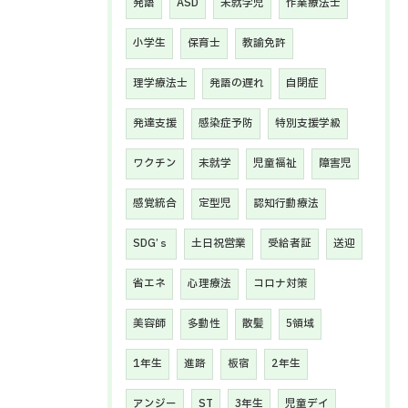
発語
ASD
未就学児
作業療法士
小学生
保育士
教諭免許
理学療法士
発語の遅れ
自閉症
発達支援
感染症予防
特別支援学級
ワクチン
未就学
児童福祉
障害児
感覚統合
定型児
認知行動療法
SDG’ｓ
土日祝営業
受給者証
送迎
省エネ
心理療法
コロナ対策
美容師
多動性
散髪
5領域
1年生
進路
板宿
2年生
アンジー
ST
3年生
児童デイ