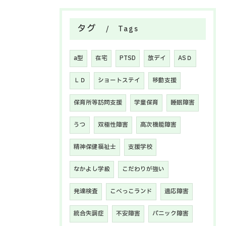
タグ
Tags
a型
在宅
PTSD
放デイ
ASＤ
ＬＤ
ショートステイ
移動支援
保育所等訪問支援
学童保育
睡眠障害
うつ
双極性障害
高次機能障害
精神保健福祉士
支援学校
なかよし学級
こだわりが強い
発達検査
こべっこランド
適応障害
統合失調症
不安障害
パニック障害