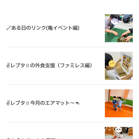
🔗ある日のリンク(亀イベント編)
✌️レプタⅡの外食支援（ファミレス編）
✌️レプタⅡ今月のエアマット～🦘