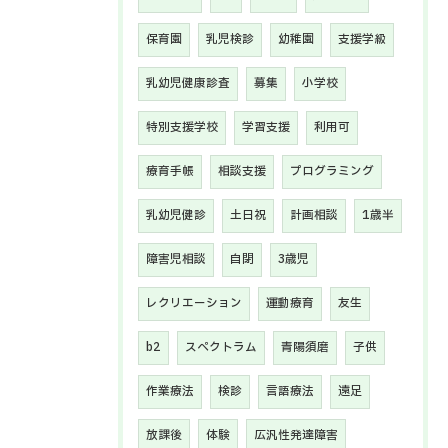
保育園
乳児検診
幼稚園
支援学級
乳幼児健康診査
募集
小学校
特別支援学校
学習支援
利用可
療育手帳
相談支援
プログラミング
乳幼児健診
土日祝
計画相談
1歳半
障害児相談
自閉
3歳児
レクリエーション
運動療育
友生
b2
スペクトラム
青陽須磨
子供
作業療法
検診
言語療法
遠足
放課後
体験
広汎性発達障害