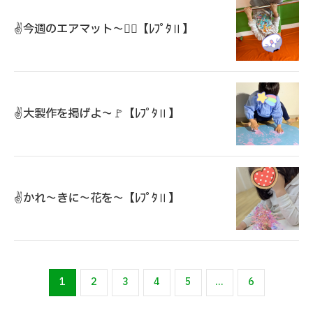
✌️今週のエアマット～🤸‍♀️【ﾚﾌﾟﾀⅡ】
✌️大製作を掲げよ～🚩【ﾚﾌﾟﾀⅡ】
✌️かれ～きに～花を～【ﾚﾌﾟﾀⅡ】
1
2
3
4
5
...
6