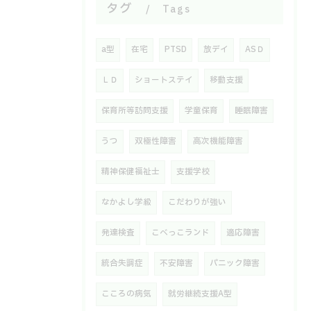
タグ
Tags
a型
在宅
PTSD
放デイ
ASＤ
ＬＤ
ショートステイ
移動支援
保育所等訪問支援
学童保育
睡眠障害
うつ
双極性障害
高次機能障害
精神保健福祉士
支援学校
なかよし学級
こだわりが強い
発達検査
こべっこランド
適応障害
統合失調症
不安障害
パニック障害
こころの病気
就労継続支援A型