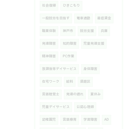
社会復帰
ひきこもり
一般就労を目指す
電車通勤
最低賃金
職業体験
神戸市
就労支援
兵庫
発達障害
知的障害
児童発達支援
精神障害
PC作業
放課後等デイサービス
身体障害
在宅ワーク
給料
須磨区
言語聴覚士
発達の遅れ
夏休み
児童デイサービス
公認心理師
幼稚園児
言語療育
学習障害
AD