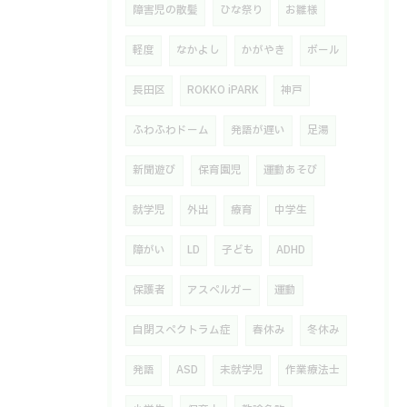
障害児の散髪
ひな祭り
お雛様
軽度
なかよし
かがやき
ボール
長田区
ROKKO iPARK
神戸
ふわふわドーム
発語が遅い
足湯
新聞遊び
保育園児
運動あそび
就学児
外出
療育
中学生
障がい
LD
子ども
ADHD
保護者
アスペルガー
運動
自閉スペクトラム症
春休み
冬休み
発語
ASD
未就学児
作業療法士