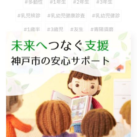
#多動性
#1年生
#2年生
#3年生
#乳児検診
#乳幼児健康診査
#乳幼児健診
#1歳半
#3歳児
#友生
#青陽須磨
#検診
#注意欠陥
#遠足
#支援学級
#学習支援
#プログラミング
#自閉
#スペクトラム
#5領域
#ST
#心理療法
#換気
カテゴリー
Categories
全てのカテゴリー