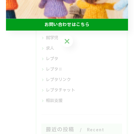
A型
B型
お問い合わせはこちら
未就学児
就学児
お問い合わせはこちら
求人
レプタ
レプタⅡ
レプタリンク
レプタチャット
相談支援
最近の投稿
Recent