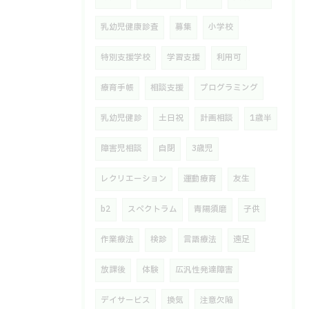
乳幼児健康診査
募集
小学校
特別支援学校
学習支援
利用可
療育手帳
相談支援
プログラミング
乳幼児健診
土日祝
計画相談
1歳半
障害児相談
自閉
3歳児
レクリエーション
運動療育
友生
b2
スペクトラム
青陽須磨
子供
作業療法
検診
言語療法
遠足
放課後
体験
広汎性発達障害
デイサービス
換気
注意欠陥