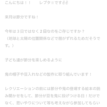
こんにちは！！ レプタⅡです✌️✌️
来月は節分ですね！
今年は３日ではなく
２日
なのをご存じですか？
（地球と太陽の位置関係などで暦がずれるためだそうで
す。）
子ども達が節分を楽しめるように
鬼の帽子や豆入れなどの製作に取り組んでいます！
レクリエーションの前には節分や鬼の登場する絵本の読
み聞かせをして、節分が豆を鬼に投げつける日！だけで
なく、思いやりについて等も考えながら参加してもらい