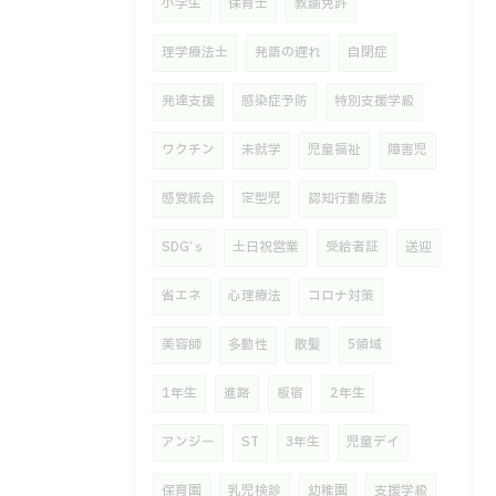
小学生
保育士
教諭免許
理学療法士
発語の遅れ
自閉症
発達支援
感染症予防
特別支援学級
ワクチン
未就学
児童福祉
障害児
感覚統合
定型児
認知行動療法
SDG’ｓ
土日祝営業
受給者証
送迎
省エネ
心理療法
コロナ対策
美容師
多動性
散髪
5領域
1年生
進路
板宿
2年生
アンジー
ST
3年生
児童デイ
保育園
乳児検診
幼稚園
支援学級