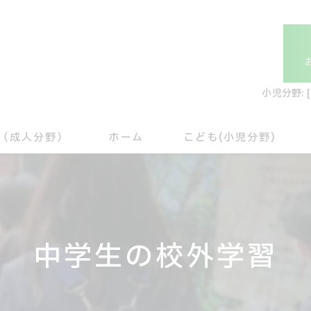
小児分野: 
（成人分野）
ホーム
こども(小児分野)
未就学児について
就学児について
中学生の校外学習
こども相談支援
専門職について