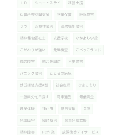
ＬＤ
ショートステイ
移動支援
保育所等訪問支援
学童保育
睡眠障害
うつ
双極性障害
高次機能障害
精神保健福祉士
支援学校
なかよし学級
こだわりが強い
発達検査
こべっこランド
適応障害
統合失調症
不安障害
パニック障害
こころの病気
就労継続支援A型
社会復帰
ひきこもり
一般就労を目指す
電車通勤
最低賃金
職業体験
神戸市
就労支援
兵庫
発達障害
知的障害
児童発達支援
精神障害
PC作業
放課後等デイサービス