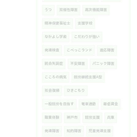
うつ
双極性障害
高次機能障害
精神保健福祉士
支援学校
なかよし学級
こだわりが強い
発達検査
こべっこランド
適応障害
統合失調症
不安障害
パニック障害
こころの病気
就労継続支援A型
社会復帰
ひきこもり
一般就労を目指す
電車通勤
最低賃金
職業体験
神戸市
就労支援
兵庫
発達障害
知的障害
児童発達支援