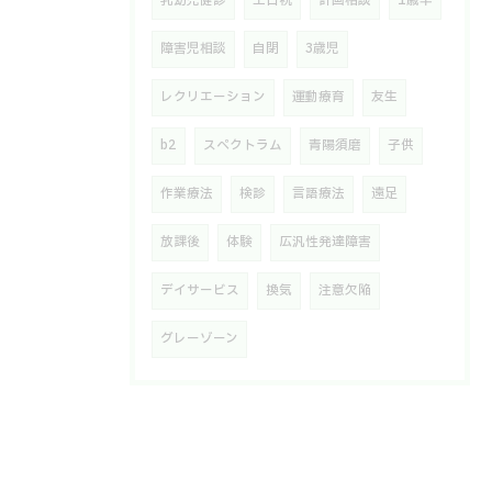
乳幼児健診
土日祝
計画相談
1歳半
障害児相談
自閉
3歳児
レクリエーション
運動療育
友生
b2
スペクトラム
青陽須磨
子供
作業療法
検診
言語療法
遠足
放課後
体験
広汎性発達障害
デイサービス
換気
注意欠陥
グレーゾーン