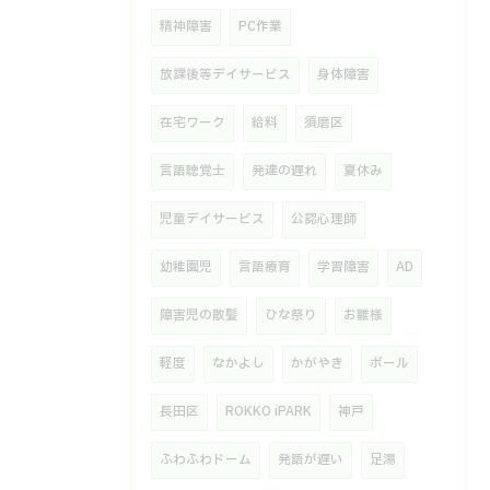
精神障害
PC作業
放課後等デイサービス
身体障害
在宅ワーク
給料
須磨区
言語聴覚士
発達の遅れ
夏休み
児童デイサービス
公認心理師
幼稚園児
言語療育
学習障害
AD
障害児の散髪
ひな祭り
お雛様
軽度
なかよし
かがやき
ボール
長田区
ROKKO iPARK
神戸
ふわふわドーム
発語が遅い
足湯