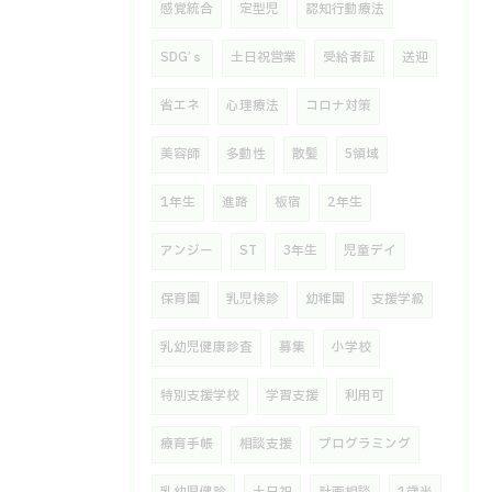
感覚統合
定型児
認知行動療法
SDG’ｓ
土日祝営業
受給者証
送迎
省エネ
心理療法
コロナ対策
美容師
多動性
散髪
5領域
1年生
進路
板宿
2年生
アンジー
ST
3年生
児童デイ
保育園
乳児検診
幼稚園
支援学級
乳幼児健康診査
募集
小学校
特別支援学校
学習支援
利用可
療育手帳
相談支援
プログラミング