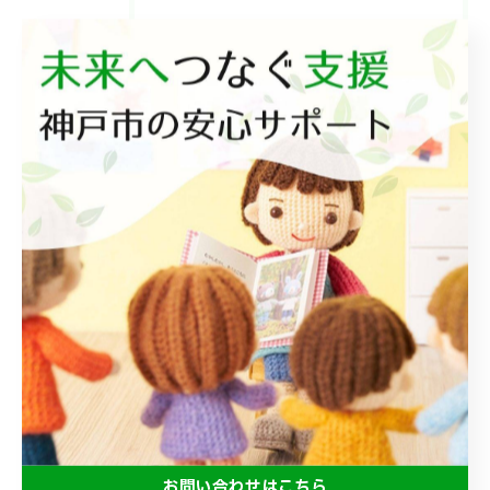
レプタ
レプタⅡ
レプタリンク
レプタチャット
相談支援
最近の投稿
Recent
Posts
2026/07/18
みんなで食べるとおいしいね😋
お問い合わせはこちら