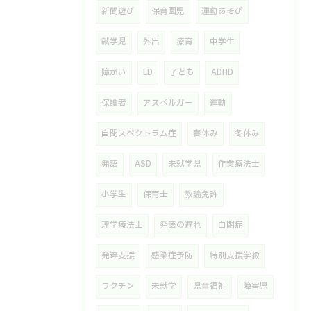
新聞遊び
保育園児
運動あそび
就学児
外出
療育
中学生
障がい
LD
子ども
ADHD
保護者
アスペルガー
運動
自閉スペクトラム症
春休み
冬休み
発語
ASD
未就学児
作業療法士
小学生
保育士
教諭免許
理学療法士
発語の遅れ
自閉症
発達支援
感染症予防
特別支援学級
ワクチン
未就学
児童福祉
障害児