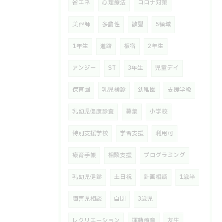
省エネ
心理療法
コロナ対策
美容師
多動性
散髪
5領域
1年生
進路
板宿
2年生
アンジー
ST
3年生
児童デイ
保育園
乳児検診
幼稚園
支援学級
乳幼児健康診査
募集
小学校
特別支援学校
学習支援
利用可
療育手帳
相談支援
プログラミング
乳幼児健診
土日祝
計画相談
1歳半
障害児相談
自閉
3歳児
レクリエーション
運動療育
友生