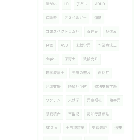
障がい
LD
子ども
ADHD
保護者
アスペルガー
運動
自閉スペクトラム症
春休み
冬休み
発語
ASD
未就学児
作業療法士
小学生
保育士
教諭免許
理学療法士
発語の遅れ
自閉症
発達支援
感染症予防
特別支援学級
ワクチン
未就学
児童福祉
障害児
感覚統合
定型児
認知行動療法
SDG’ｓ
土日祝営業
受給者証
送迎