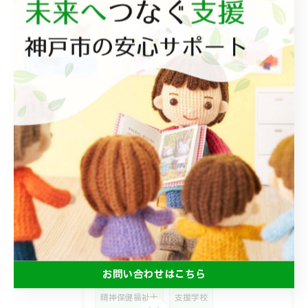
2026/07/08
6月のエアマット🐌
タグ
Tags
a型
在宅
PTSD
放デイ
ASＤ
ＬＤ
ショートステイ
移動支援
保育所等訪問支援
学童保育
睡眠障害
うつ
双極性障害
高次機能障害
お問い合わせはこちら
精神保健福祉士
支援学校