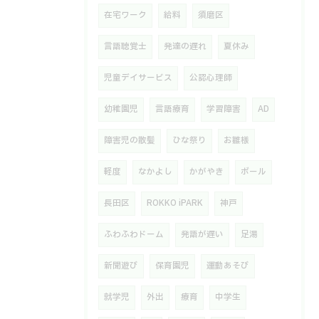
在宅ワーク
給料
須磨区
言語聴覚士
発達の遅れ
夏休み
児童デイサービス
公認心理師
幼稚園児
言語療育
学習障害
AD
障害児の散髪
ひな祭り
お雛様
軽度
なかよし
かがやき
ボール
長田区
ROKKO iPARK
神戸
ふわふわドーム
発語が遅い
足湯
新聞遊び
保育園児
運動あそび
就学児
外出
療育
中学生