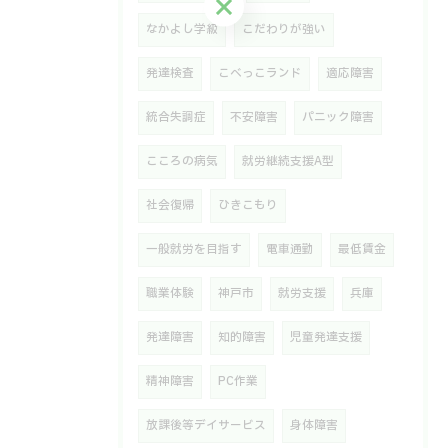
お問い合わせはこちら
なかよし学級
こだわりが強い
発達検査
こべっこランド
適応障害
統合失調症
不安障害
パニック障害
こころの病気
就労継続支援A型
社会復帰
ひきこもり
一般就労を目指す
電車通勤
最低賃金
職業体験
神戸市
就労支援
兵庫
発達障害
知的障害
児童発達支援
精神障害
PC作業
放課後等デイサービス
身体障害