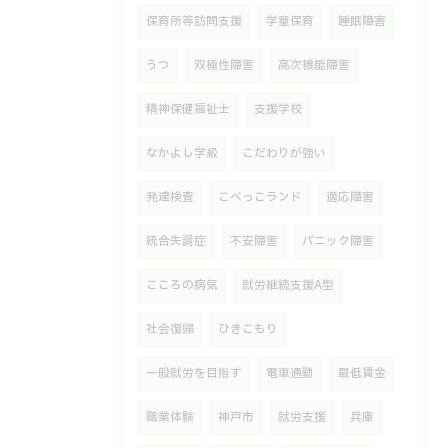
保育所等訪問支援
学童保育
睡眠障害
うつ
双極性障害
高次機能障害
精神保健福祉士
支援学校
なかよし学級
こだわりが強い
発達検査
こべっこランド
適応障害
統合失調症
不安障害
パニック障害
こころの病気
就労継続支援A型
社会復帰
ひきこもり
一般就労を目指す
電車通勤
最低賃金
職業体験
神戸市
就労支援
兵庫