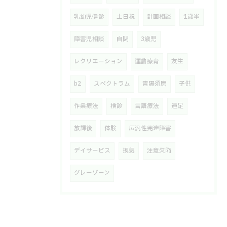
乳幼児健診
土日祝
計画相談
1歳半
障害児相談
自閉
3歳児
レクリエーション
運動療育
友生
b2
スペクトラム
青陽須磨
子供
作業療法
検診
言語療法
遠足
放課後
体験
広汎性発達障害
デイサービス
換気
注意欠陥
グレーゾーン