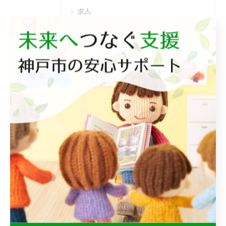
求人
レプタ
レプタⅡ
レプタリンク
レプタチャット
相談支援
最近の投稿
Recent
Posts
2026/07/18
みんなで食べるとおいしいね😋