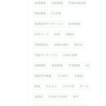
発達障害
知的障害
児童発達支援
精神障害
PC作業
放課後等デイサービス
身体障害
在宅ワーク
給料
須磨区
言語聴覚士
発達の遅れ
夏休み
児童デイサービス
公認心理師
幼稚園児
言語療育
学習障害
AD
障害児の散髪
ひな祭り
お雛様
軽度
なかよし
かがやき
ボール
長田区
ROKKO iPARK
神戸