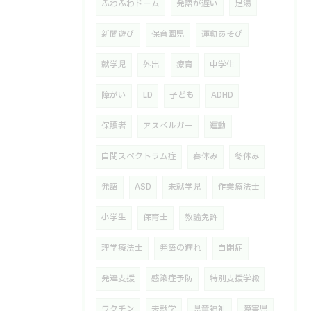
ふわふわドーム
発語が遅い
足湯
新聞遊び
保育園児
運動あそび
就学児
外出
療育
中学生
障がい
LD
子ども
ADHD
保護者
アスペルガー
運動
自閉スペクトラム症
春休み
冬休み
発語
ASD
未就学児
作業療法士
小学生
保育士
教諭免許
理学療法士
発語の遅れ
自閉症
発達支援
感染症予防
特別支援学級
ワクチン
未就学
児童福祉
障害児