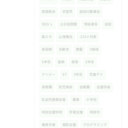
感覚統合
定型児
認知行動療法
SDG’ｓ
土日祝営業
受給者証
送迎
省エネ
心理療法
コロナ対策
美容師
多動性
散髪
5領域
1年生
進路
板宿
2年生
アンジー
ST
3年生
児童デイ
保育園
乳児検診
幼稚園
支援学級
乳幼児健康診査
募集
小学校
特別支援学校
学習支援
利用可
療育手帳
相談支援
プログラミング