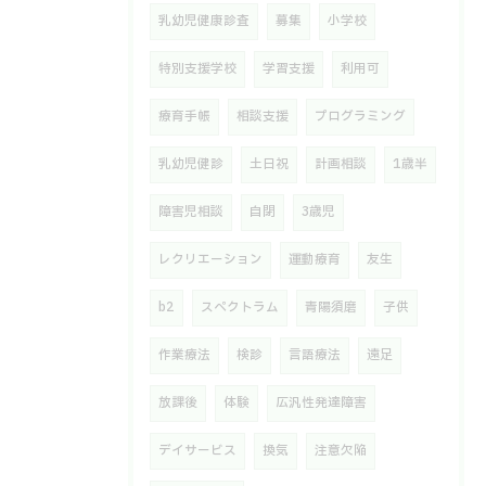
乳幼児健康診査
募集
小学校
特別支援学校
学習支援
利用可
療育手帳
相談支援
プログラミング
乳幼児健診
土日祝
計画相談
1歳半
障害児相談
自閉
3歳児
レクリエーション
運動療育
友生
b2
スペクトラム
青陽須磨
子供
作業療法
検診
言語療法
遠足
放課後
体験
広汎性発達障害
デイサービス
換気
注意欠陥