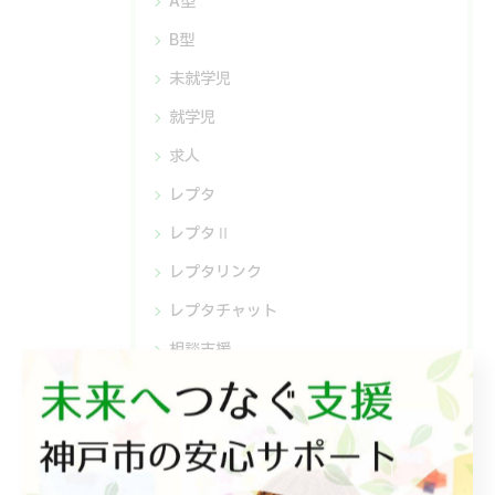
A型
B型
未就学児
就学児
求人
レプタ
レプタⅡ
レプタリンク
レプタチャット
相談支援
最近の投稿
Recent
Posts