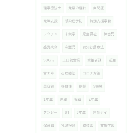
理学療法士
発語の遅れ
自閉症
発達支援
感染症予防
特別支援学級
ワクチン
未就学
児童福祉
障害児
感覚統合
定型児
認知行動療法
SDG’ｓ
土日祝営業
受給者証
送迎
省エネ
心理療法
コロナ対策
美容師
多動性
散髪
5領域
1年生
進路
板宿
2年生
アンジー
ST
3年生
児童デイ
保育園
乳児検診
幼稚園
支援学級