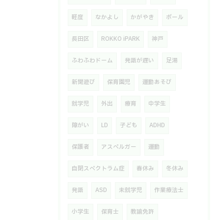
軽度
なかよし
かがやき
ボール
長田区
ROKKO iPARK
神戸
ふわふわドーム
発語が遅い
足湯
新聞遊び
保育園児
運動あそび
就学児
外出
療育
中学生
障がい
LD
子ども
ADHD
保護者
アスペルガー
運動
自閉スペクトラム症
春休み
冬休み
発語
ASD
未就学児
作業療法士
小学生
保育士
教諭免許