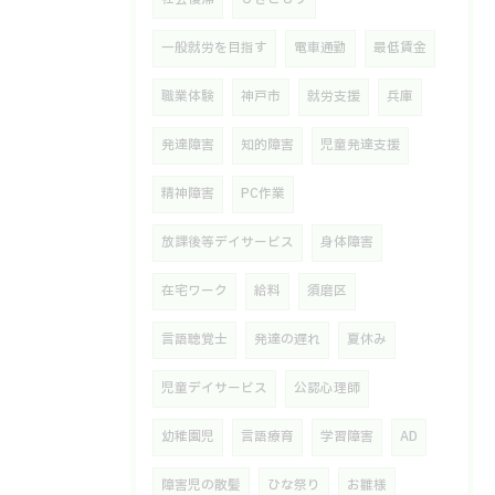
一般就労を目指す
電車通勤
最低賃金
職業体験
神戸市
就労支援
兵庫
発達障害
知的障害
児童発達支援
精神障害
PC作業
放課後等デイサービス
身体障害
在宅ワーク
給料
須磨区
言語聴覚士
発達の遅れ
夏休み
児童デイサービス
公認心理師
幼稚園児
言語療育
学習障害
AD
障害児の散髪
ひな祭り
お雛様