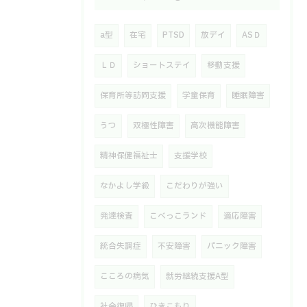
a型
在宅
PTSD
放デイ
ASＤ
ＬＤ
ショートステイ
移動支援
保育所等訪問支援
学童保育
睡眠障害
うつ
双極性障害
高次機能障害
精神保健福祉士
支援学校
なかよし学級
こだわりが強い
発達検査
こべっこランド
適応障害
統合失調症
不安障害
パニック障害
こころの病気
就労継続支援A型
社会復帰
ひきこもり