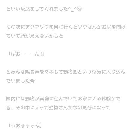
といい反応をしてくれました^_^🐱
その次にアジアゾウを見に行くとゾウさんがお尻を向け
ていて顔が見えないからと
「ぱおーーーん‼️」
とみんな鳴き声をマネして動物園という空気に入り込ん
でいました🐘
園内には動物が実際に住んでいたお家に入る体験がで
き、その中に入って動物さんたちの気分になって
「うおォォォ🐻」