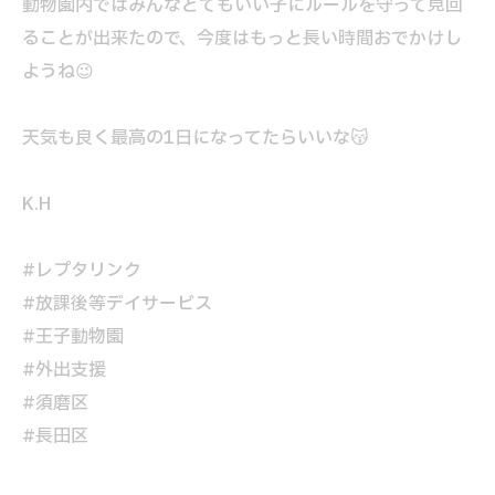
動物園内ではみんなとてもいい子にルールを守って見回
ることが出来たので、今度はもっと長い時間おでかけし
ようね😉
天気も良く最高の1日になってたらいいな😽
K.H
#レプタリンク
#放課後等デイサービス
#王子動物園
#外出支援
#須磨区
#長田区