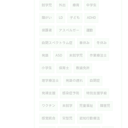
就学児
外出
療育
中学生
障がい
LD
子ども
ADHD
保護者
アスペルガー
運動
自閉スペクトラム症
春休み
冬休み
発語
ASD
未就学児
作業療法士
小学生
保育士
教諭免許
理学療法士
発語の遅れ
自閉症
発達支援
感染症予防
特別支援学級
ワクチン
未就学
児童福祉
障害児
感覚統合
定型児
認知行動療法