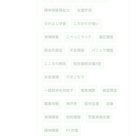
精神保健福祉士
支援学校
なかよし学級
こだわりが強い
発達検査
こべっこランド
適応障害
統合失調症
不安障害
パニック障害
こころの病気
就労継続支援A型
社会復帰
ひきこもり
一般就労を目指す
電車通勤
最低賃金
職業体験
神戸市
就労支援
兵庫
発達障害
知的障害
児童発達支援
精神障害
PC作業