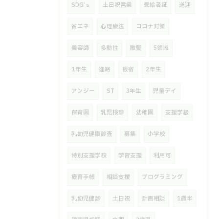
SDG’ｓ
土日祝営業
受給者証
送迎
省エネ
心理療法
コロナ対策
美容師
多動性
散髪
5領域
1年生
進路
板宿
2年生
アンジー
ST
3年生
児童デイ
保育園
乳児検診
幼稚園
支援学級
乳幼児健康診査
募集
小学校
特別支援学校
学習支援
利用可
療育手帳
相談支援
プログラミング
乳幼児健診
土日祝
計画相談
1歳半