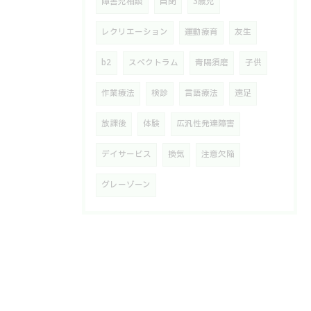
障害児相談
自閉
3歳児
レクリエーション
運動療育
友生
b2
スペクトラム
青陽須磨
子供
作業療法
検診
言語療法
遠足
放課後
体験
広汎性発達障害
デイサービス
換気
注意欠陥
グレーゾーン