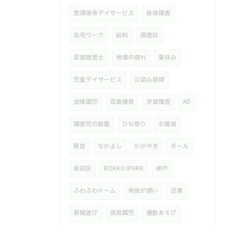
放課後等デイサービス
身体障害
在宅ワーク
給料
須磨区
言語聴覚士
発達の遅れ
夏休み
児童デイサービス
公認心理師
幼稚園児
言語療育
学習障害
AD
障害児の散髪
ひな祭り
お雛様
軽度
なかよし
かがやき
ボール
長田区
ROKKO iPARK
神戸
ふわふわドーム
発語が遅い
足湯
新聞遊び
保育園児
運動あそび