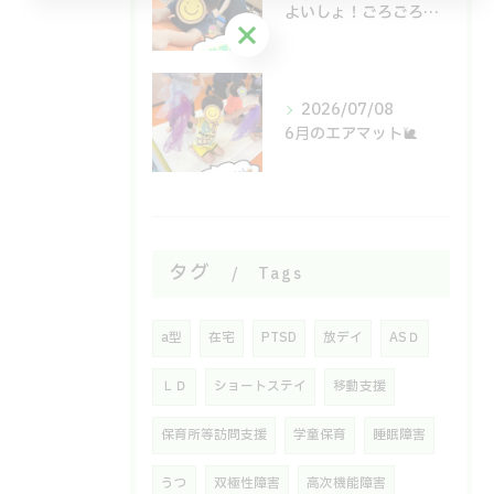
よいしょ！ごろごろ！体幹運動🙌
お問い合わせはこちら
2026/07/08
6月のエアマット🐌
タグ
Tags
a型
在宅
PTSD
放デイ
ASＤ
ＬＤ
ショートステイ
移動支援
保育所等訪問支援
学童保育
睡眠障害
うつ
双極性障害
高次機能障害