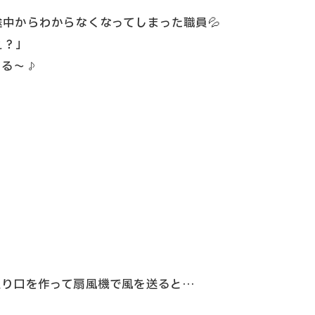
中からわからなくなってしまった職員💦
ぇ？」
てる～♪
入り口を作って扇風機で風を送ると…