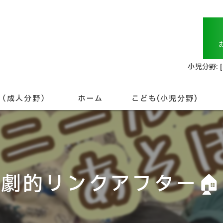
小児分野: 
（成人分野）
ホーム
こども(小児分野)
未就学児について
就学児について
劇的リンクアフター🏠
こども相談支援
専門職について