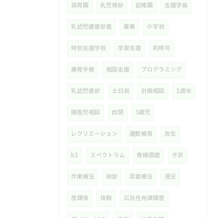
保育園
乳児検診
幼稚園
支援学級
乳幼児健康診査
募集
小学校
特別支援学校
学習支援
利用可
療育手帳
相談支援
プログラミング
乳幼児健診
土日祝
計画相談
1歳半
障害児相談
自閉
3歳児
レクリエーション
運動療育
友生
b2
スペクトラム
青陽須磨
子供
作業療法
検診
言語療法
遠足
放課後
体験
広汎性発達障害