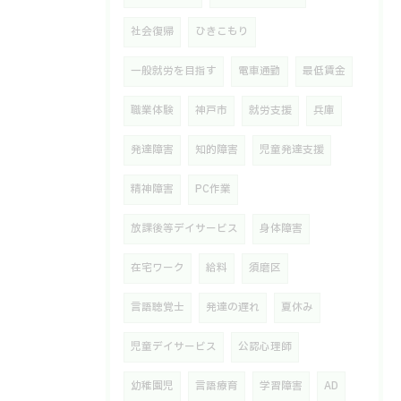
社会復帰
ひきこもり
一般就労を目指す
電車通勤
最低賃金
職業体験
神戸市
就労支援
兵庫
発達障害
知的障害
児童発達支援
精神障害
PC作業
放課後等デイサービス
身体障害
在宅ワーク
給料
須磨区
言語聴覚士
発達の遅れ
夏休み
児童デイサービス
公認心理師
幼稚園児
言語療育
学習障害
AD