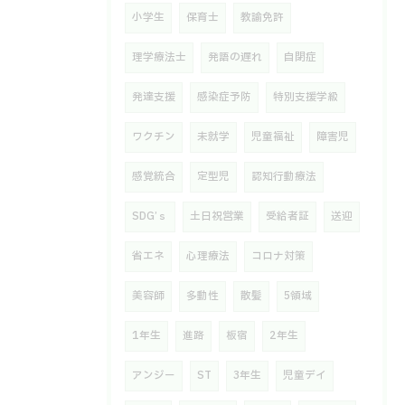
小学生
保育士
教諭免許
理学療法士
発語の遅れ
自閉症
発達支援
感染症予防
特別支援学級
ワクチン
未就学
児童福祉
障害児
感覚統合
定型児
認知行動療法
SDG’ｓ
土日祝営業
受給者証
送迎
省エネ
心理療法
コロナ対策
美容師
多動性
散髪
5領域
1年生
進路
板宿
2年生
アンジー
ST
3年生
児童デイ