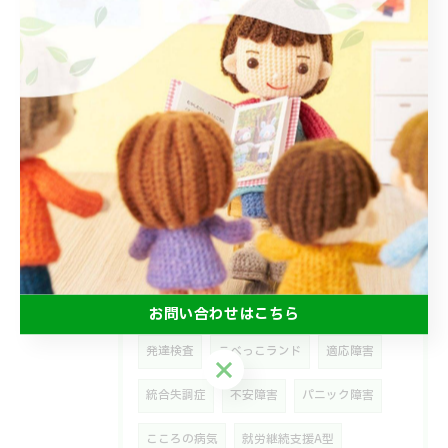
タグ
Tags
a型
在宅
PTSD
放デイ
ASＤ
ＬＤ
ショートステイ
移動支援
保育所等訪問支援
学童保育
睡眠障害
うつ
双極性障害
高次機能障害
精神保健福祉士
支援学校
なかよし学級
こだわりが強い
お問い合わせはこちら
発達検査
こべっこランド
適応障害
お問い合わせはこちら
統合失調症
不安障害
パニック障害
こころの病気
就労継続支援A型