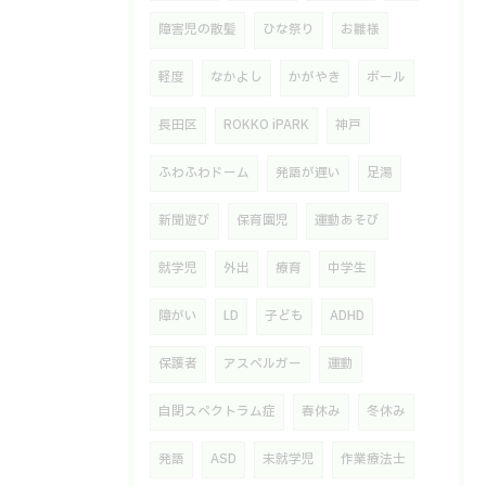
障害児の散髪
ひな祭り
お雛様
軽度
なかよし
かがやき
ボール
長田区
ROKKO iPARK
神戸
ふわふわドーム
発語が遅い
足湯
新聞遊び
保育園児
運動あそび
就学児
外出
療育
中学生
障がい
LD
子ども
ADHD
保護者
アスペルガー
運動
自閉スペクトラム症
春休み
冬休み
発語
ASD
未就学児
作業療法士