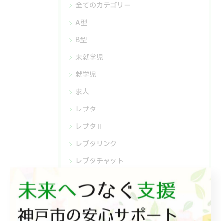
全てのカテゴリー
A型
B型
未就学児
就学児
求人
レプタ
レプタⅡ
レプタリンク
レプタチャット
相談支援