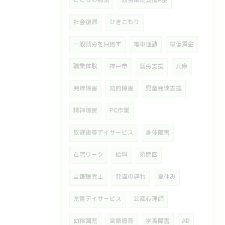
こころの病気
就労継続支援A型
社会復帰
ひきこもり
一般就労を目指す
電車通勤
最低賃金
職業体験
神戸市
就労支援
兵庫
発達障害
知的障害
児童発達支援
精神障害
PC作業
放課後等デイサービス
身体障害
在宅ワーク
給料
須磨区
言語聴覚士
発達の遅れ
夏休み
児童デイサービス
公認心理師
幼稚園児
言語療育
学習障害
AD