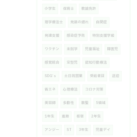
小学生
保育士
教諭免許
理学療法士
発語の遅れ
自閉症
発達支援
感染症予防
特別支援学級
ワクチン
未就学
児童福祉
障害児
感覚統合
定型児
認知行動療法
SDG’ｓ
土日祝営業
受給者証
送迎
省エネ
心理療法
コロナ対策
美容師
多動性
散髪
5領域
1年生
進路
板宿
2年生
アンジー
ST
3年生
児童デイ