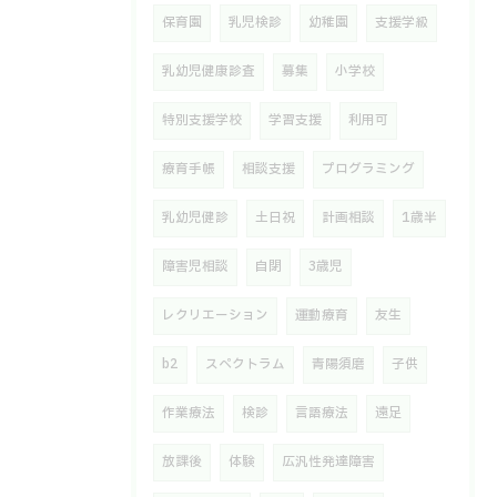
保育園
乳児検診
幼稚園
支援学級
乳幼児健康診査
募集
小学校
特別支援学校
学習支援
利用可
療育手帳
相談支援
プログラミング
乳幼児健診
土日祝
計画相談
1歳半
障害児相談
自閉
3歳児
レクリエーション
運動療育
友生
b2
スペクトラム
青陽須磨
子供
作業療法
検診
言語療法
遠足
放課後
体験
広汎性発達障害