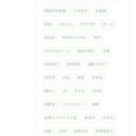
障害児の散髪
ひな祭り
お雛様
軽度
なかよし
かがやき
ボール
長田区
ROKKO iPARK
神戸
ふわふわドーム
発語が遅い
足湯
新聞遊び
保育園児
運動あそび
就学児
外出
療育
中学生
障がい
LD
子ども
ADHD
保護者
アスペルガー
運動
自閉スペクトラム症
春休み
冬休み
発語
ASD
未就学児
作業療法士