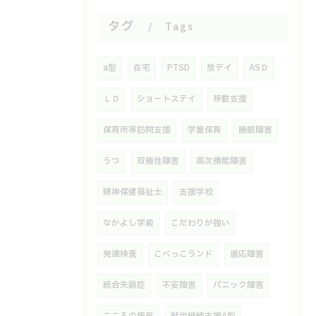
タグ
Tags
a型
在宅
PTSD
放デイ
ASＤ
ＬＤ
ショートステイ
移動支援
保育所等訪問支援
学童保育
睡眠障害
うつ
双極性障害
高次機能障害
精神保健福祉士
支援学校
なかよし学級
こだわりが強い
発達検査
こべっこランド
適応障害
統合失調症
不安障害
パニック障害