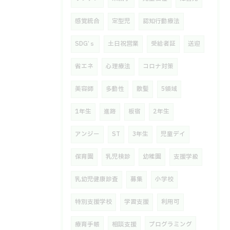
感覚統合
定型児
認知行動療法
SDG’ｓ
土日祝営業
受給者証
送迎
省エネ
心理療法
コロナ対策
美容師
多動性
散髪
5領域
1年生
進路
板宿
2年生
アンジー
ST
3年生
児童デイ
保育園
乳児検診
幼稚園
支援学級
乳幼児健康診査
募集
小学校
特別支援学校
学習支援
利用可
療育手帳
相談支援
プログラミング