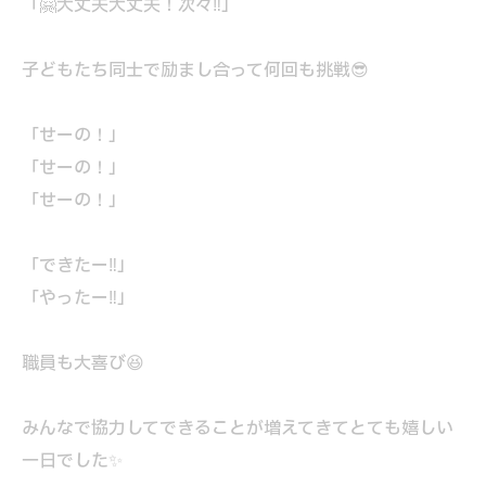
「🤗大丈夫大丈夫！次々‼」
子どもたち同士で励まし合って何回も挑戦😎
「せーの！」
「せーの！」
「せーの！」
「できたー‼」
「やったー‼」
職員も大喜び😆
みんなで協力してできることが増えてきてとても嬉しい
一日でした✨