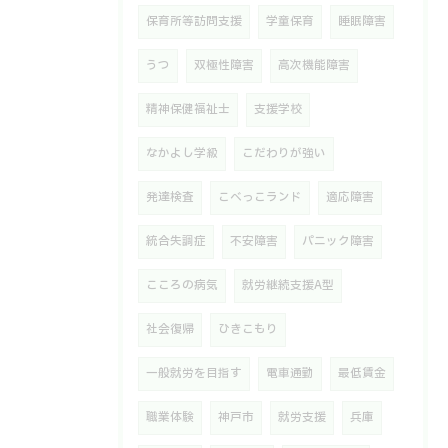
保育所等訪問支援
学童保育
睡眠障害
うつ
双極性障害
高次機能障害
精神保健福祉士
支援学校
なかよし学級
こだわりが強い
発達検査
こべっこランド
適応障害
統合失調症
不安障害
パニック障害
こころの病気
就労継続支援A型
社会復帰
ひきこもり
一般就労を目指す
電車通勤
最低賃金
職業体験
神戸市
就労支援
兵庫