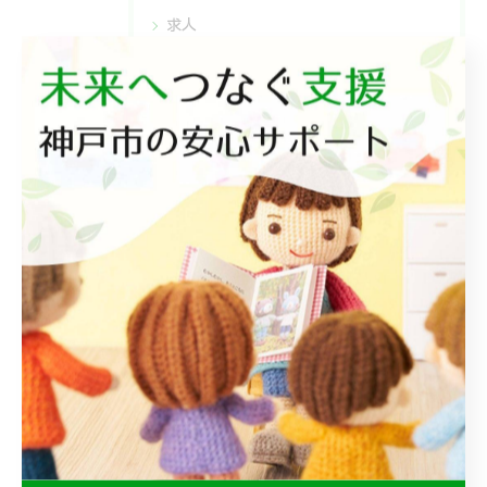
求人
レプタ
レプタⅡ
レプタリンク
レプタチャット
相談支援
最近の投稿
Recent
Posts
2026/07/18
みんなで食べるとおいしいね😋