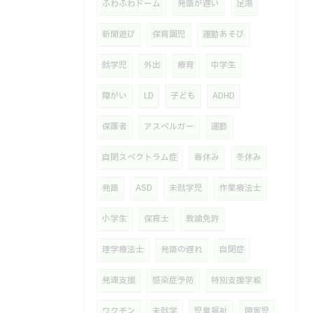
ふわふわドーム
発語が遅い
足湯
新聞遊び
保育園児
運動あそび
就学児
外出
療育
中学生
障がい
LD
子ども
ADHD
保護者
アスペルガー
運動
自閉スペクトラム症
春休み
冬休み
発語
ASD
未就学児
作業療法士
小学生
保育士
教諭免許
理学療法士
発語の遅れ
自閉症
発達支援
感染症予防
特別支援学級
ワクチン
未就学
児童福祉
障害児