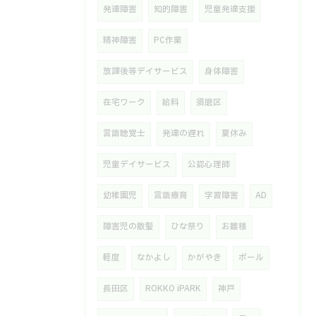
発達障害
知的障害
児童発達支援
精神障害
PC作業
放課後等デイサービス
身体障害
在宅ワーク
給料
須磨区
言語聴覚士
発達の遅れ
夏休み
児童デイサービス
公認心理師
幼稚園児
言語療育
学習障害
AD
障害児の散髪
ひな祭り
お雛様
軽度
なかよし
かがやき
ボール
長田区
ROKKO iPARK
神戸