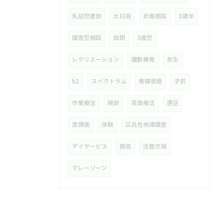
乳幼児健診
土日祝
計画相談
1歳半
障害児相談
自閉
3歳児
レクリエーション
運動療育
友生
b2
スペクトラム
青陽須磨
子供
作業療法
検診
言語療法
遠足
放課後
体験
広汎性発達障害
デイサービス
換気
注意欠陥
グレーゾーン