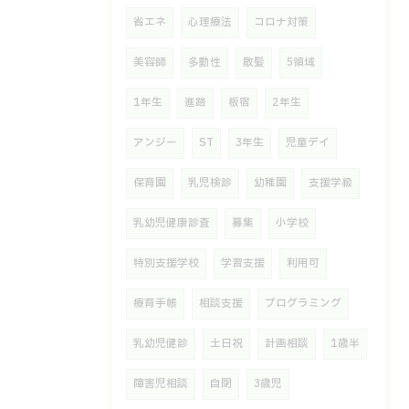
省エネ
心理療法
コロナ対策
美容師
多動性
散髪
5領域
1年生
進路
板宿
2年生
アンジー
ST
3年生
児童デイ
保育園
乳児検診
幼稚園
支援学級
乳幼児健康診査
募集
小学校
特別支援学校
学習支援
利用可
療育手帳
相談支援
プログラミング
乳幼児健診
土日祝
計画相談
1歳半
障害児相談
自閉
3歳児