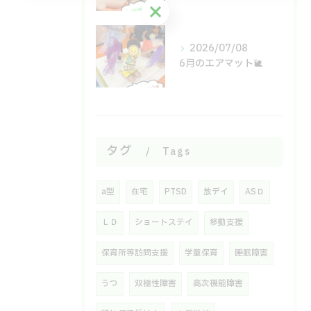
お問い合わせはこちら
2026/07/08
6月のエアマット🐌
タグ
Tags
a型
在宅
PTSD
放デイ
ASＤ
ＬＤ
ショートステイ
移動支援
保育所等訪問支援
学童保育
睡眠障害
うつ
双極性障害
高次機能障害