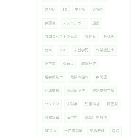
障がい
LD
子ども
ADHD
保護者
アスペルガー
運動
自閉スペクトラム症
春休み
冬休み
発語
ASD
未就学児
作業療法士
小学生
保育士
教諭免許
理学療法士
発語の遅れ
自閉症
発達支援
感染症予防
特別支援学級
ワクチン
未就学
児童福祉
障害児
感覚統合
定型児
認知行動療法
SDG’ｓ
土日祝営業
受給者証
送迎