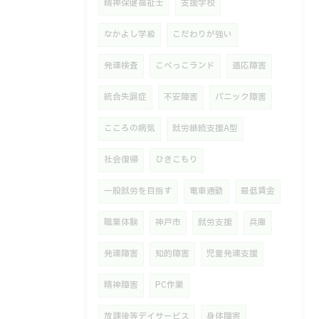
精神保健福祉士
支援学校
なかよし学級
こだわりが強い
発達検査
こべっこランド
適応障害
統合失調症
不安障害
パニック障害
こころの病気
就労継続支援A型
社会復帰
ひきこもり
一般就労を目指す
電車通勤
最低賃金
職業体験
神戸市
就労支援
兵庫
発達障害
知的障害
児童発達支援
精神障害
PC作業
放課後等デイサービス
身体障害