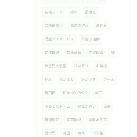
在宅ワーク
給料
須磨区
言語聴覚士
発達の遅れ
夏休み
児童デイサービス
公認心理師
幼稚園児
言語療育
学習障害
AD
障害児の散髪
ひな祭り
お雛様
軽度
なかよし
かがやき
ボール
長田区
ROKKO iPARK
神戸
ふわふわドーム
発語が遅い
足湯
新聞遊び
保育園児
運動あそび
就学児
外出
療育
中学生