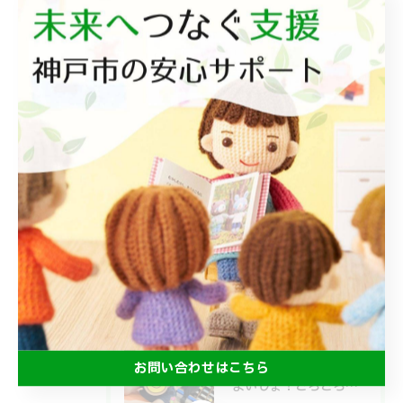
レプタリンク
レプタチャット
相談支援
最近の投稿
Recent
Posts
2026/07/18
みんなで食べるとおいしいね😋
2026/07/15
お問い合わせはこちら
よいしょ！ごろごろ！体幹運動🙌