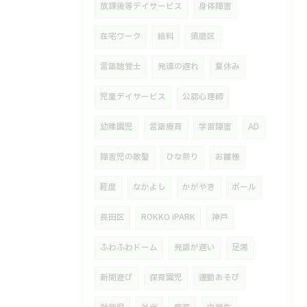
放課後等デイサービス
身体障害
在宅ワーク
給料
須磨区
言語聴覚士
発達の遅れ
夏休み
児童デイサービス
公認心理師
幼稚園児
言語療育
学習障害
AD
障害児の散髪
ひな祭り
お雛様
軽度
なかよし
かがやき
ボール
長田区
ROKKO iPARK
神戸
ふわふわドーム
発語が遅い
足湯
新聞遊び
保育園児
運動あそび