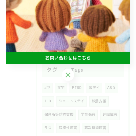
2026/07/08
6月のエアマット🐌
お問い合わせはこちら
タグ
Tags
お問い合わせはこちら
a型
在宅
PTSD
放デイ
ASＤ
ＬＤ
ショートステイ
移動支援
保育所等訪問支援
学童保育
睡眠障害
うつ
双極性障害
高次機能障害