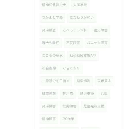
精神保健福祉士
支援学校
なかよし学級
こだわりが強い
発達検査
こべっこランド
適応障害
統合失調症
不安障害
パニック障害
こころの病気
就労継続支援A型
社会復帰
ひきこもり
一般就労を目指す
電車通勤
最低賃金
職業体験
神戸市
就労支援
兵庫
発達障害
知的障害
児童発達支援
精神障害
PC作業