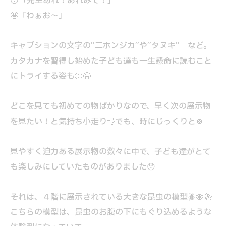
😯「先生あれ！あれみて！」
🤩「わぁお～」
キャプションの文字の”二ホンジカ”や”タヌキ” など。
カタカナを習得し始めた子ども達も一生懸命に読むこと
にトライする姿も👏😉
どこを見ても初めての物ばかりなので、早く次の展示物
を見たい！と気持ち小走り💨でも、時にじっくりと🍀
見やすく迫力ある展示物の数々に中で、子ども達がとて
も楽しみにしていたものがありました😯
それは、４階に展示されている大きな昆虫の模型🪲🐜🐝
こちらの模型は、昆虫のお腹の下にもぐり込めるような