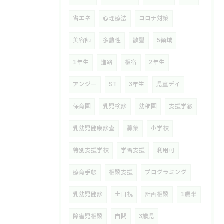
省エネ
心理療法
コロナ対策
美容師
多動性
散髪
5領域
1年生
進路
板宿
2年生
アンジー
ST
3年生
児童デイ
保育園
乳児検診
幼稚園
支援学級
乳幼児健康診査
募集
小学校
特別支援学校
学習支援
利用可
療育手帳
相談支援
プログラミング
乳幼児健診
土日祝
計画相談
1歳半
障害児相談
自閉
3歳児