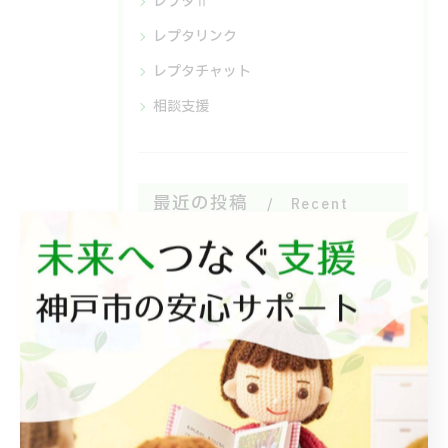
レプタⅡ
レプタリンク
レプタチャット
相談支援
最近の投稿
Recent
Posts
2026/07/18
みんなで食べるとおいしいね😋
2026/07/15
よいしょ！ごろごろ！体幹運動🙌