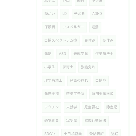
就学児
外出
療育
中学生
障がい
LD
子ども
ADHD
保護者
アスペルガー
運動
自閉スペクトラム症
春休み
冬休み
発語
ASD
未就学児
作業療法士
小学生
保育士
教諭免許
理学療法士
発語の遅れ
自閉症
発達支援
感染症予防
特別支援学級
ワクチン
未就学
児童福祉
障害児
感覚統合
定型児
認知行動療法
SDG’ｓ
土日祝営業
受給者証
送迎