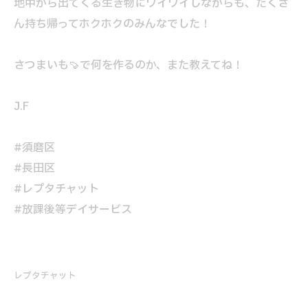
地中から出てくる生き物にワイワイしながらも、たくさ
ん持ち帰ってホクホクのみんなでした！
さつまいも🍠で何を作るのか、また教えてね！
J.F
#須磨区
#長田区
#レプタチャット
#放課後等デイサービス
レプタチャット