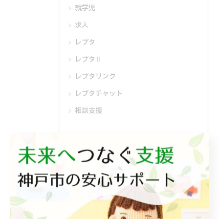
就学児
求人
レプタ
レプタⅡ
レプタリンク
レプタチャット
相談支援
最近の投稿
Recent
Posts
2026/07/18