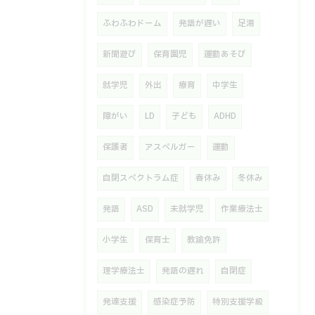
ふわふわドーム
発語が遅い
足湯
新聞遊び
保育園児
運動あそび
就学児
外出
療育
中学生
障がい
LD
子ども
ADHD
保護者
アスペルガー
運動
自閉スペクトラム症
春休み
冬休み
発語
ASD
未就学児
作業療法士
小学生
保育士
教諭免許
理学療法士
発語の遅れ
自閉症
発達支援
感染症予防
特別支援学級