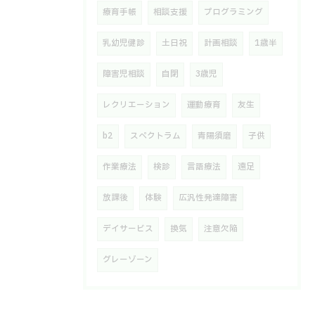
療育手帳
相談支援
プログラミング
乳幼児健診
土日祝
計画相談
1歳半
障害児相談
自閉
3歳児
レクリエーション
運動療育
友生
b2
スペクトラム
青陽須磨
子供
作業療法
検診
言語療法
遠足
放課後
体験
広汎性発達障害
デイサービス
換気
注意欠陥
グレーゾーン