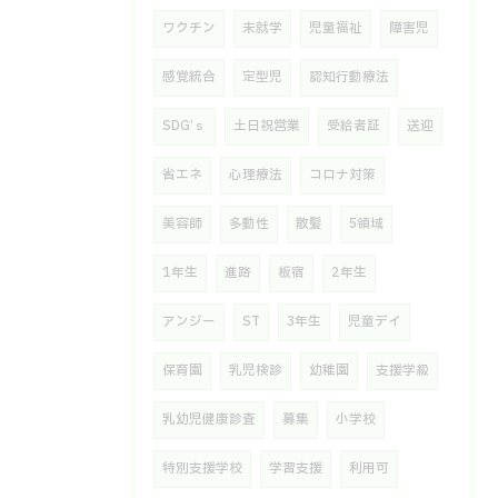
ワクチン
未就学
児童福祉
障害児
感覚統合
定型児
認知行動療法
SDG’ｓ
土日祝営業
受給者証
送迎
省エネ
心理療法
コロナ対策
美容師
多動性
散髪
5領域
1年生
進路
板宿
2年生
アンジー
ST
3年生
児童デイ
保育園
乳児検診
幼稚園
支援学級
乳幼児健康診査
募集
小学校
特別支援学校
学習支援
利用可