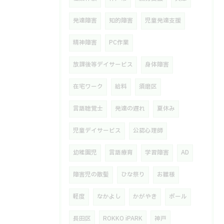
発達障害
知的障害
児童発達支援
精神障害
PC作業
放課後等デイサービス
身体障害
在宅ワーク
給料
須磨区
言語聴覚士
発達の遅れ
夏休み
児童デイサービス
公認心理師
幼稚園児
言語療育
学習障害
AD
障害児の散髪
ひな祭り
お雛様
軽度
なかよし
かがやき
ボール
長田区
ROKKO iPARK
神戸