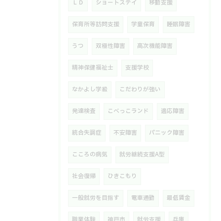
ＬＤ
ショートステイ
移動支援
保育所等訪問支援
学童保育
睡眠障害
うつ
双極性障害
高次機能障害
精神保健福祉士
支援学校
なかよし学級
こだわりが強い
発達検査
こべっこランド
適応障害
統合失調症
不安障害
パニック障害
こころの病気
就労継続支援A型
社会復帰
ひきこもり
一般就労を目指す
電車通勤
最低賃金
職業体験
神戸市
就労支援
兵庫