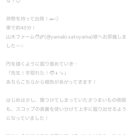
な？😊
荷物を持って出発！🚗💨
車で約40分！
山木ファーム🧑‍🌾(@yamaki.satoyama)様へお邪魔しま
した〜✨️
円を描くように掘り進めていき…
「先生！芋取れた！🧒👧🍠」
あちらこちらから報告があがってきます！
はじめは少し、傷つけてしまっていたさつまいもの側面
も、スコップの表裏を使い分けて上手に掘り出せるよう
になっていました！