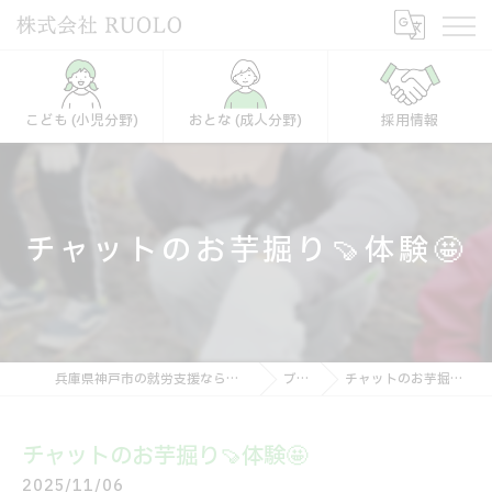
こども (小児分野)
おとな (成人分野)
採用情報
チャットのお芋掘り🍠体験🤩
兵庫県神戸市の就労支援なら株式会社RUOLO
ブログ
チャットのお芋掘り🍠体験🤩
チャットのお芋掘り🍠体験🤩
2025/11/06