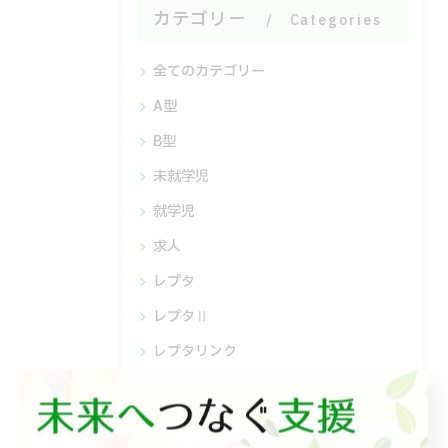
カテゴリー
Categories
全てのカテゴリー
A型
B型
未就学児
就学児
求人
レプタ
レプタⅡ
レプタリンク
レプタチャット
相談支援