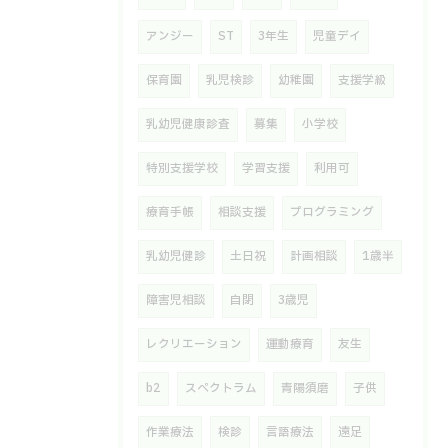
アンジー
ST
3年生
児童デイ
保育園
乳児検診
幼稚園
支援学級
乳幼児健康診査
募集
小学校
特別支援学校
学習支援
利用可
療育手帳
相談支援
プログラミング
乳幼児健診
土日祝
計画相談
1歳半
障害児相談
自閉
3歳児
レクリエーション
運動療育
友生
b2
スペクトラム
青陽須磨
子供
作業療法
検診
言語療法
遠足