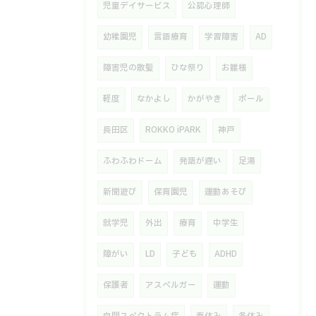
児童デイサービス
公認心理師
幼稚園児
言語療育
学習障害
AD
障害児の散髪
ひな祭り
お雛様
軽度
なかよし
かがやき
ボール
長田区
ROKKO iPARK
神戸
ふわふわドーム
発語が遅い
足湯
新聞遊び
保育園児
運動あそび
就学児
外出
療育
中学生
障がい
LD
子ども
ADHD
保護者
アスペルガー
運動