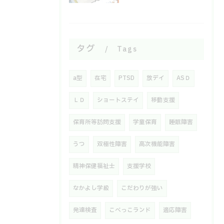
タグ
Tags
a型
在宅
PTSD
放デイ
ASＤ
ＬＤ
ショートステイ
移動支援
保育所等訪問支援
学童保育
睡眠障害
うつ
双極性障害
高次機能障害
精神保健福祉士
支援学校
なかよし学級
こだわりが強い
発達検査
こべっこランド
適応障害