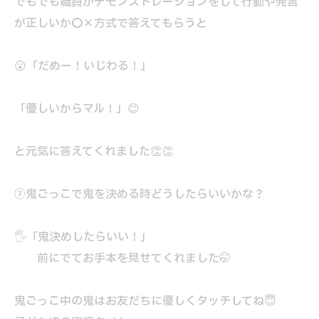
でもでも職員がデモンストレーションをして行動や発言
が正しいか〇×方式で答えてもらうと
😮「だめー！いじわる！」
「優しいからマル！」😊
と元気に答えてくれました👏👏
③鬼ごっこで鬼を決める時どうしたらいいかな？
🖐️「鬼決めしたらいい！」
前にでてお手本を見せてくれました🤭
鬼ごっこ中の鬼はお友だちに優しくタッチしてね😇