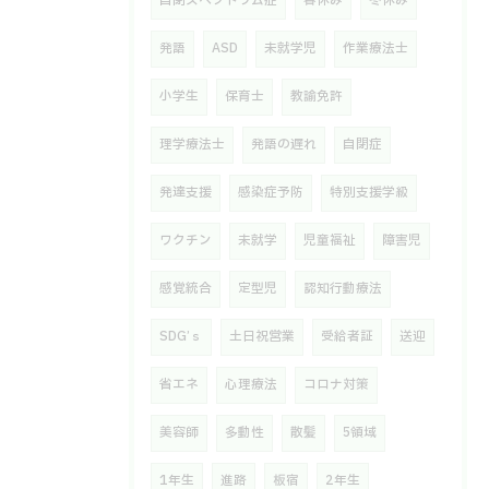
自閉スペクトラム症
春休み
冬休み
発語
ASD
未就学児
作業療法士
小学生
保育士
教諭免許
理学療法士
発語の遅れ
自閉症
発達支援
感染症予防
特別支援学級
ワクチン
未就学
児童福祉
障害児
感覚統合
定型児
認知行動療法
SDG’ｓ
土日祝営業
受給者証
送迎
省エネ
心理療法
コロナ対策
美容師
多動性
散髪
5領域
1年生
進路
板宿
2年生