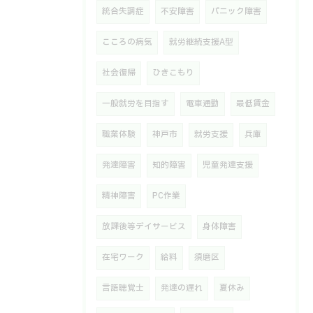
統合失調症
不安障害
パニック障害
こころの病気
就労継続支援A型
社会復帰
ひきこもり
一般就労を目指す
電車通勤
最低賃金
職業体験
神戸市
就労支援
兵庫
発達障害
知的障害
児童発達支援
精神障害
PC作業
放課後等デイサービス
身体障害
在宅ワーク
給料
須磨区
言語聴覚士
発達の遅れ
夏休み