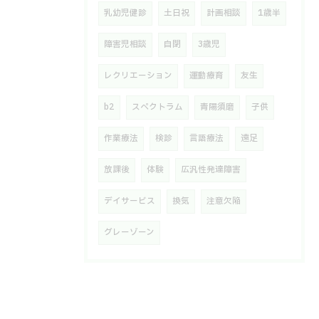
乳幼児健診
土日祝
計画相談
1歳半
障害児相談
自閉
3歳児
レクリエーション
運動療育
友生
b2
スペクトラム
青陽須磨
子供
作業療法
検診
言語療法
遠足
放課後
体験
広汎性発達障害
デイサービス
換気
注意欠陥
グレーゾーン