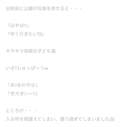
出発前に公園の写真を見せると・・・
「😆やば‼」
「早く行きたい🥰」
キラキラ笑顔の子ども達
いざ‼しゅっぱーつ🚙
「あ‼あれや😮」
「😎大きいー‼」
ところが・・・
入る所を間違えてしまい、通り過ぎてしまいました😱