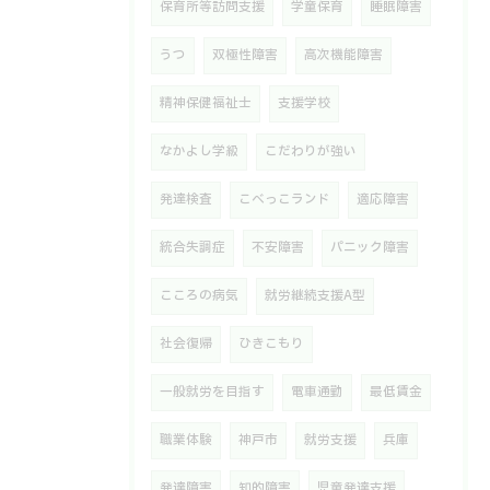
保育所等訪問支援
学童保育
睡眠障害
うつ
双極性障害
高次機能障害
精神保健福祉士
支援学校
なかよし学級
こだわりが強い
発達検査
こべっこランド
適応障害
統合失調症
不安障害
パニック障害
こころの病気
就労継続支援A型
社会復帰
ひきこもり
一般就労を目指す
電車通勤
最低賃金
職業体験
神戸市
就労支援
兵庫
発達障害
知的障害
児童発達支援