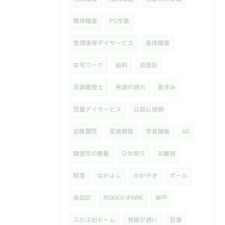
精神障害
PC作業
放課後等デイサービス
身体障害
在宅ワーク
給料
須磨区
言語聴覚士
発達の遅れ
夏休み
児童デイサービス
公認心理師
幼稚園児
言語療育
学習障害
AD
障害児の散髪
ひな祭り
お雛様
軽度
なかよし
かがやき
ボール
長田区
ROKKO iPARK
神戸
ふわふわドーム
発語が遅い
足湯