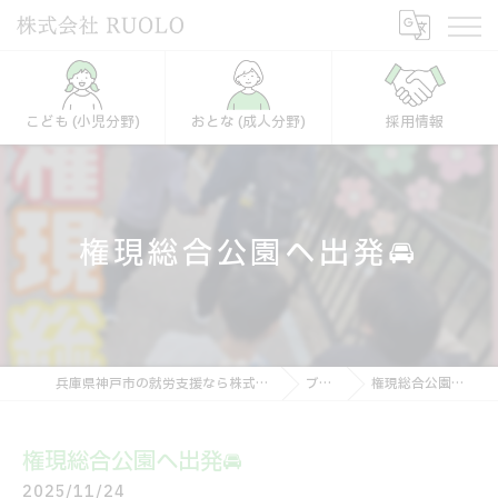
こども (小児分野)
おとな (成人分野)
採用情報
権現総合公園へ出発🚘
兵庫県神戸市の就労支援なら株式会社RUOLO
ブログ
権現総合公園へ出発🚘
権現総合公園へ出発🚘
2025/11/24