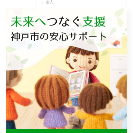
求人
レプタ
レプタⅡ
レプタリンク
レプタチャット
相談支援
最近の投稿
Recent
Posts
2026/07/18
みんなで食べるとおいしいね😋