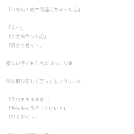
「ごめん！先生間違えちゃった😥」
「え～」
「大丈夫やって🤗」
「何分で着く？」
優しい子どもたちにほっこり🍵
気を取り直して戻ってまいりました
「うわぁぁぁぁぁ‼」
「🤩先生もう行っていい？」
「早く早く～」