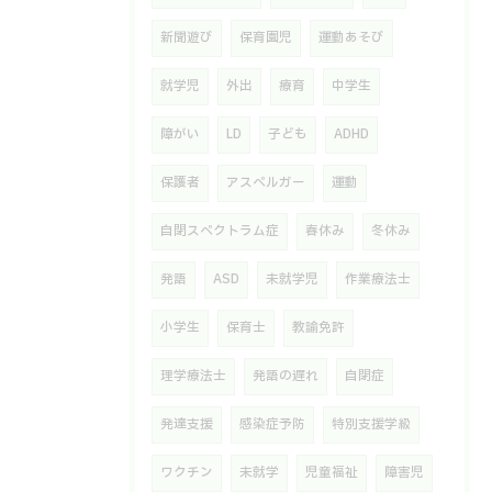
新聞遊び
保育園児
運動あそび
就学児
外出
療育
中学生
障がい
LD
子ども
ADHD
保護者
アスペルガー
運動
自閉スペクトラム症
春休み
冬休み
発語
ASD
未就学児
作業療法士
小学生
保育士
教諭免許
理学療法士
発語の遅れ
自閉症
発達支援
感染症予防
特別支援学級
ワクチン
未就学
児童福祉
障害児