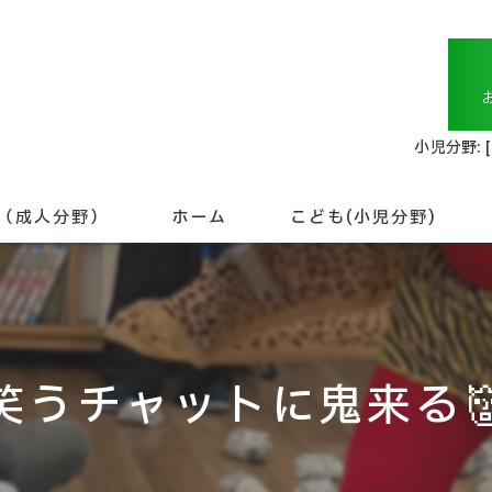
小児分野: 
（成人分野）
ホーム
こども(小児分野)
未就学児について
就学児について
笑うチャットに鬼来る
こども相談支援
専門職について