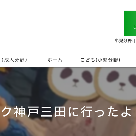
小児分野: 
（成人分野）
ホーム
こども(小児分野)
未就学児について
就学児について
ク神戸三田に行ったよ！
こども相談支援
専門職について