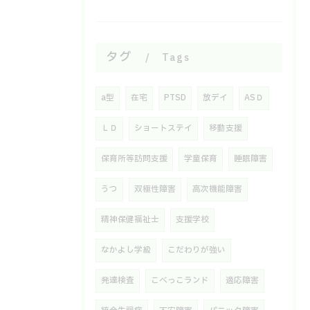
タグ
Tags
a型
在宅
PTSD
放デイ
ASＤ
ＬＤ
ショートステイ
移動支援
保育所等訪問支援
学童保育
睡眠障害
うつ
双極性障害
高次機能障害
精神保健福祉士
支援学校
なかよし学級
こだわりが強い
発達検査
こべっこランド
適応障害