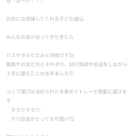
😆「はーい！！」
元気に立候補してくれる子ども達🤗
みんなの息があってきたきたら
バスタオルたたみに挑戦です🗽
職員やお友だちとそれぞれ、試行錯誤や会話をしながら
上手に畳むことが出来ました🤭
コップ運びは決められたを集めてトレーで慎重に運びま
す
そろりそろり…
すり足姿がとっても可愛い🥰