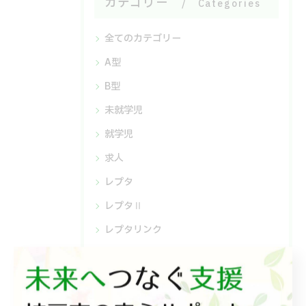
カテゴリー
Categories
全てのカテゴリー
A型
B型
未就学児
就学児
求人
レプタ
レプタⅡ
レプタリンク
レプタチャット
相談支援