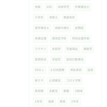
発語
ASD
未就学児
作業療法士
小学生
保育士
教諭免許
理学療法士
発語の遅れ
自閉症
発達支援
感染症予防
特別支援学級
ワクチン
未就学
児童福祉
障害児
感覚統合
定型児
認知行動療法
SDG’ｓ
土日祝営業
受給者証
送迎
省エネ
心理療法
コロナ対策
美容師
多動性
散髪
5領域
1年生
進路
板宿
2年生