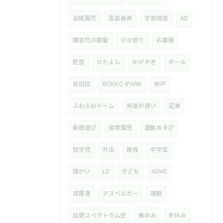
幼稚園児
言語療育
学習障害
AD
障害児の散髪
ひな祭り
お雛様
軽度
なかよし
かがやき
ボール
長田区
ROKKO iPARK
神戸
ふわふわドーム
発語が遅い
足湯
新聞遊び
保育園児
運動あそび
就学児
外出
療育
中学生
障がい
LD
子ども
ADHD
保護者
アスペルガー
運動
自閉スペクトラム症
春休み
冬休み