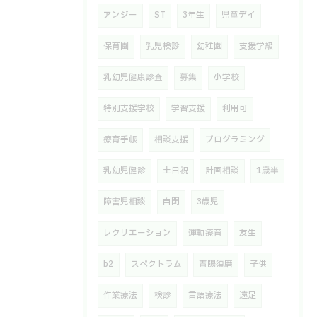
アンジー
ST
3年生
児童デイ
保育園
乳児検診
幼稚園
支援学級
乳幼児健康診査
募集
小学校
特別支援学校
学習支援
利用可
療育手帳
相談支援
プログラミング
乳幼児健診
土日祝
計画相談
1歳半
障害児相談
自閉
3歳児
レクリエーション
運動療育
友生
b2
スペクトラム
青陽須磨
子供
作業療法
検診
言語療法
遠足