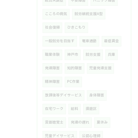
統合失調症
不安障害
パニック障害
こころの病気
就労継続支援A型
社会復帰
ひきこもり
一般就労を目指す
電車通勤
最低賃金
職業体験
神戸市
就労支援
兵庫
発達障害
知的障害
児童発達支援
精神障害
PC作業
放課後等デイサービス
身体障害
在宅ワーク
給料
須磨区
言語聴覚士
発達の遅れ
夏休み
児童デイサービス
公認心理師