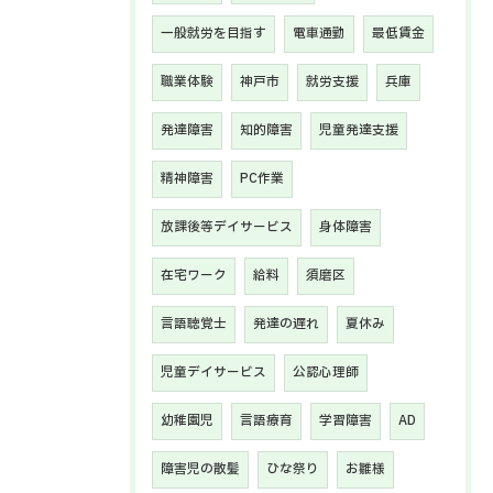
一般就労を目指す
電車通勤
最低賃金
職業体験
神戸市
就労支援
兵庫
発達障害
知的障害
児童発達支援
精神障害
PC作業
放課後等デイサービス
身体障害
在宅ワーク
給料
須磨区
言語聴覚士
発達の遅れ
夏休み
児童デイサービス
公認心理師
幼稚園児
言語療育
学習障害
AD
障害児の散髪
ひな祭り
お雛様