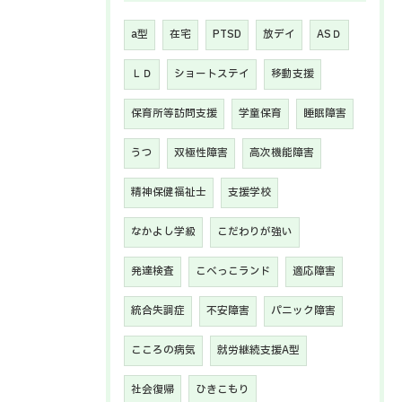
a型
在宅
PTSD
放デイ
ASＤ
ＬＤ
ショートステイ
移動支援
保育所等訪問支援
学童保育
睡眠障害
うつ
双極性障害
高次機能障害
精神保健福祉士
支援学校
なかよし学級
こだわりが強い
発達検査
こべっこランド
適応障害
統合失調症
不安障害
パニック障害
こころの病気
就労継続支援A型
社会復帰
ひきこもり