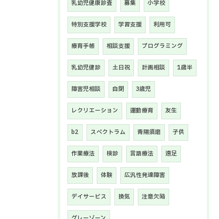
乳幼児健康診査
募集
小学校
特別支援学校
学習支援
利用可
療育手帳
相談支援
プログラミング
乳幼児健診
土日祝
計画相談
1歳半
障害児相談
自閉
3歳児
レクリエーション
運動療育
友生
b2
スペクトラム
青陽須磨
子供
作業療法
検診
言語療法
遠足
放課後
体験
広汎性発達障害
デイサービス
換気
注意欠陥
グレーゾーン