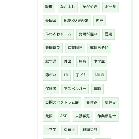
軽度
なかよし
かがやき
ボール
長田区
ROKKO iPARK
神戸
ふわふわドーム
発語が遅い
足湯
新聞遊び
保育園児
運動あそび
就学児
外出
療育
中学生
障がい
LD
子ども
ADHD
保護者
アスペルガー
運動
自閉スペクトラム症
春休み
冬休み
お問い合わせはこちら
発語
ASD
未就学児
作業療法士
小学生
保育士
教諭免許