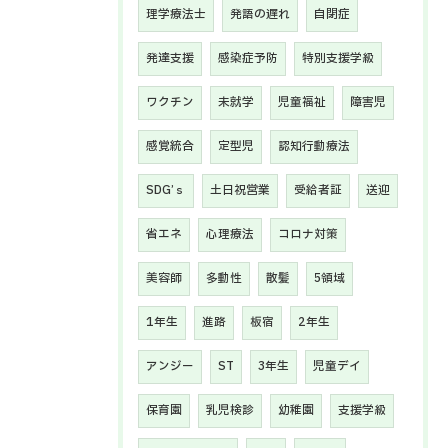
理学療法士
発語の遅れ
自閉症
発達支援
感染症予防
特別支援学級
ワクチン
未就学
児童福祉
障害児
感覚統合
定型児
認知行動療法
SDG’ｓ
土日祝営業
受給者証
送迎
省エネ
心理療法
コロナ対策
美容師
多動性
散髪
5領域
1年生
進路
板宿
2年生
アンジー
ST
3年生
児童デイ
保育園
乳児検診
幼稚園
支援学級